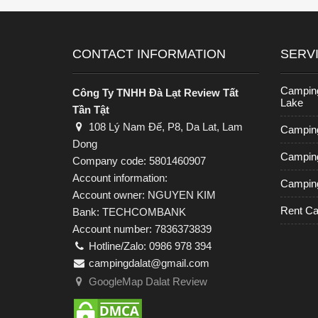
CONTACT INFORMATION
SERV
Campin
Công Ty TNHH Đà Lạt Review Tất
Lake
Tần Tật
108 Lý Nam Đế, P8, Da Lat, Lam
Camping
Dong
Camping
Company code: 5801460907
Account information:
Camping
Account owner: NGUYEN KIM
Rent C
Bank: TECHCOMBANK
Account number: 7836373839
Hotline/Zalo: 0986 978 394
campingdalat@gmail.com
GoogleMap Dalat Review