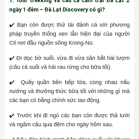
1. Tour trekking và câu cá cắm trại Đà Lạt 2
ngày 1 đêm – Đà Lạt Discovery có gì?
✔️ Bạn còn được thử tài đánh cá với phương
pháp truyền thống xen lẫn hiện đại của người
Cil nơi đầu nguồn sông Krong-No.
✔️ Đi dọc bờ suối, vừa đi vừa săn bắt hái lượm
(câu cá suối và hái rau rừng cho bữa tối).
✔️ Quây quần bên bếp lửa, cùng nhau nấu
nướng và thưởng thức bữa tối với những gì mà
các bạn có bằng chính sức lao động.
✔️ Trước khi đi ngủ các bạn còn được thả lưới
và ngâm câu qua đêm cho ngày hôm sau.