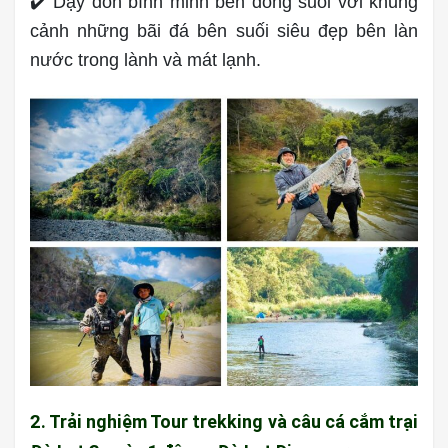
✔️ Dậy đón bình minh bên dòng suối với khung
cảnh những bãi đá bên suối siêu đẹp bên làn
nước trong lành và mát lạnh.
2. Trải nghiệm Tour trekking và câu cá cắm trại