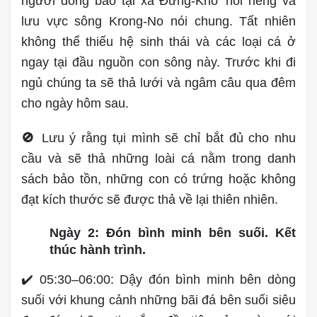
người đồng bào tại xã Đưng-Kno’ nói riêng và
lưu vực sông Krong-No nói chung. Tất nhiên
không thể thiếu hệ sinh thái và các loại cá ở
ngay tại đầu nguồn con sông này. Trước khi đi
ngủ chúng ta sẽ thả lưới và ngâm câu qua đêm
cho ngày hôm sau.
🚫
Lưu ý rằng tụi mình sẽ chỉ bắt đủ cho nhu
cầu và sẽ thả những loài cá nằm trong danh
sách bảo tồn, những con có trứng hoặc không
đạt kích thước sẽ được thả về lại thiên nhiên.
Ngày 2: Đón bình minh bên suối. Kết
thúc hành trình.
✔️ 05:30–06:00: Dậy đón bình minh bên dòng
suối với khung cảnh những bãi đá bên suối siêu