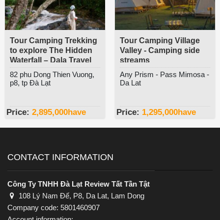
Tour Camping Trekking
Tour Camping Village
to explore The Hidden
Valley - Camping side
Waterfall – Dala Travel
streams
82 phu Dong Thien Vuong,
Any Prism - Pass Mimosa -
p8, tp Đà Lạt
Da Lat
Price:
2,895,000
have
Price:
1,295,000
have
CONTACT INFORMATION
Công Ty TNHH Đà Lạt Review Tất Tần Tật
108 Lý Nam Đế, P8, Da Lat, Lam Dong
Company code: 5801460907
Account information: