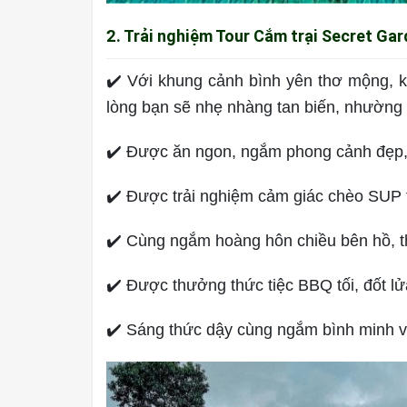
2. Trải nghiệm Tour Cắm trại Secret Ga
✔️ Với khung cảnh bình yên thơ mộng, kế
lòng bạn sẽ nhẹ nhàng tan biến, nhường c
✔️ Được ăn ngon, ngắm phong cảnh đẹp, 
✔️ Được trải nghiệm cảm giác chèo SUP t
✔️ Cùng ngắm hoàng hôn chiều bên hồ, th
✔️ Được thưởng thức tiệc BBQ tối, đốt lử
✔️ Sáng thức dậy cùng ngắm bình minh 