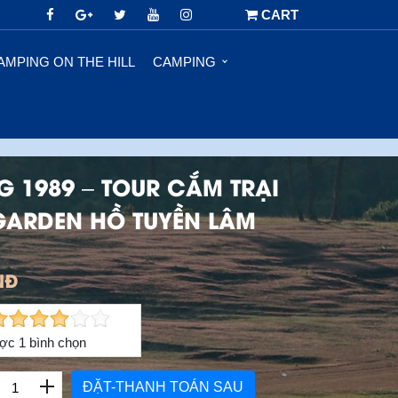
CART
AMPING ON THE HILL
CAMPING
 1989 – TOUR CẮM TRẠI
GARDEN HỒ TUYỀN LÂM
NĐ
ợc
1
bình chọn
ĐẶT-THANH TOÁN SAU