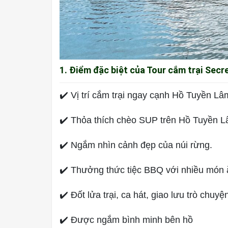
1. Điểm đặc biệt của Tour cắm trại Sec
✔️ Vị trí cắm trại ngay cạnh Hồ Tuyền Lâ
✔️ Thỏa thích chèo SUP trên Hồ Tuyền L
✔️ Ngắm nhìn cảnh đẹp của núi rừng.
✔️ Thưởng thức tiệc BBQ với nhiều món
✔️ Đốt lửa trại, ca hát, giao lưu trò chuyệ
✔️ Được ngắm bình minh bên hồ