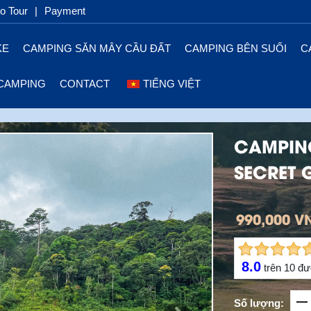
 Tour
|
Payment
KE
CAMPING SĂN MÂY CẦU ĐẤT
CAMPING BÊN SUỐI
C
CAMPING
CONTACT
TIẾNG VIỆT
CAMPING
SECRET 
990,000 V
8.0
trên
10
đư
Số lượng: