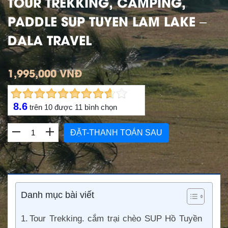
TOUR TREKKING, CAMPING,
PADDLE SUP TUYEN LAM LAKE –
DALA TRAVEL
1,995,000 VNĐ
8.6
trên
10
được
11
bình chọn
ĐẶT-THANH TOÁN SAU
Danh mục bài viết
Tour Trekking. cắm trại chèo SUP Hồ Tuyền