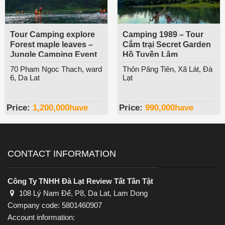
Tour Camping explore
Camping 1989 – Tour
Forest maple leaves –
Cắm trại Secret Garden
Jungle Camping Event
Hồ Tuyền Lâm
70 Pham Ngoc Thach, ward
Thôn Păng Tiên, Xã Lát, Đà
6, Da Lat
Lạt
Price:
1,200,000
have
Price:
990,000
have
CONTACT INFORMATION
Công Ty TNHH Đà Lạt Review Tất Tần Tật
108 Lý Nam Đế, P8, Da Lat, Lam Dong
Company code: 5801460907
Account information: