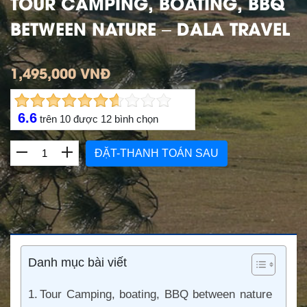
TOUR CAMPING, BOATING, BBQ
BETWEEN NATURE – DALA TRAVEL
1,495,000 VNĐ
6.6
trên
10
được
12
bình chọn
ĐẶT-THANH TOÁN SAU
Danh mục bài viết
Tour Camping, boating, BBQ between nature