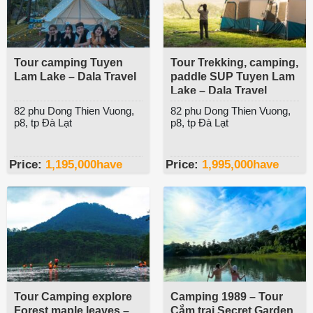
Tour camping Tuyen
Tour Trekking, camping,
Lam Lake – Dala Travel
paddle SUP Tuyen Lam
Lake – Dala Travel
82 phu Dong Thien Vuong,
82 phu Dong Thien Vuong,
p8, tp Đà Lạt
p8, tp Đà Lạt
Price:
1,195,000
have
Price:
1,995,000
have
Tour Camping explore
Camping 1989 – Tour
Forest maple leaves –
Cắm trại Secret Garden