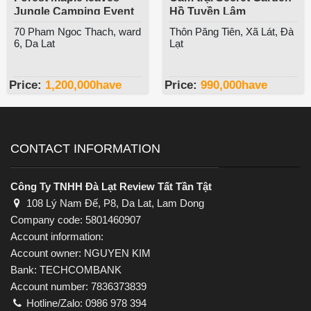
Jungle Camping Event
Hồ Tuyền Lâm
70 Pham Ngoc Thach, ward
Thôn Păng Tiên, Xã Lát, Đà
6, Da Lat
Lạt
Price:
1,200,000
have
Price:
990,000
have
CONTACT INFORMATION
Công Ty TNHH Đà Lạt Review Tất Tần Tật
108 Lý Nam Đế, P8, Da Lat, Lam Dong
Company code: 5801460907
Account information:
Account owner: NGUYEN KIM
Bank: TECHCOMBANK
Account number: 7836373839
Hotline/Zalo: 0986 978 394